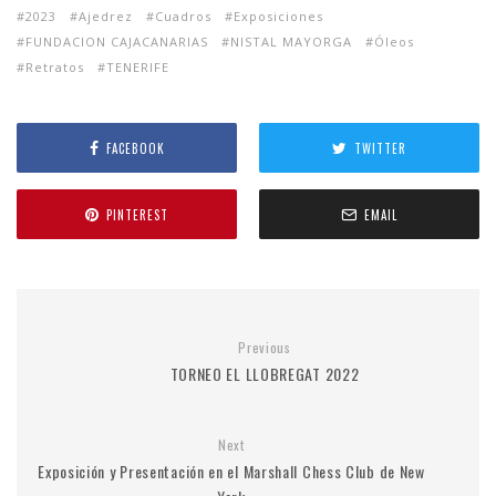
2023
Ajedrez
Cuadros
Exposiciones
FUNDACION CAJACANARIAS
NISTAL MAYORGA
Óleos
Retratos
TENERIFE
FACEBOOK
TWITTER
PINTEREST
EMAIL
Previous
TORNEO EL LLOBREGAT 2022
Next
Exposición y Presentación en el Marshall Chess Club de New