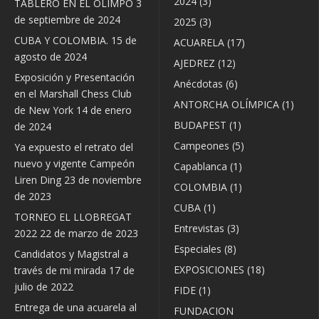
2024
(3)
TABLERO EN EL OLIMPO
3
de septiembre de 2024
2025
(3)
CUBA Y COLOMBIA.
15 de
ACUARELA
(17)
agosto de 2024
AJEDREZ
(12)
Exposición y Presentación
Anécdotas
(6)
en el Marshall Chess Club
ANTORCHA OLÍMPICA
(1)
de New York
14 de enero
BUDAPEST
(1)
de 2024
Campeones
(5)
Ya expuesto el retrato del
nuevo y vigente Campeón
Capablanca
(1)
Liren Ding
23 de noviembre
COLOMBIA
(1)
de 2023
CUBA
(1)
TORNEO EL LLOBREGAT
Entrevistas
(3)
2022
22 de marzo de 2023
Especiales
(8)
Candidatos y Magistral a
EXPOSICIONES
(18)
través de mi mirada
17 de
julio de 2022
FIDE
(1)
Entrega de una acuarela al
FUNDACION